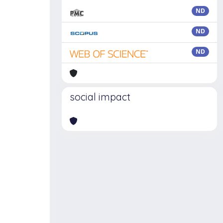
ND
ND
ND
social impact