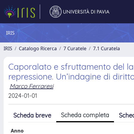
IRIS
IRIS
Catalogo Ricerca
7 Curatele
7.1 Curatela
Caporalato e sfruttamento del la
repressione. Un’indagine di dirit
Marco Ferraresi
2024-01-01
Scheda completa
Scheda breve
Sche
Anno