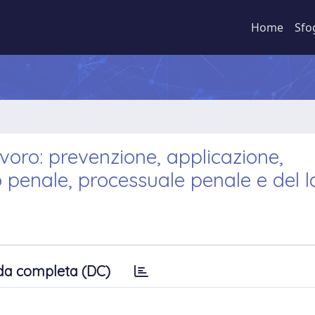
Home
Sfo
voro: prevenzione, applicazione,
to penale, processuale penale e del 
da completa (DC)