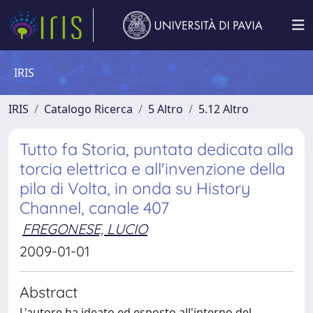
IRIS
IRIS
Catalogo Ricerca
5 Altro
5.12 Altro
Tutto fa Storia, puntata dedicata alla
torcia elettrica e all'invenzione della
pila di Volta, in onda su History
Channel, canale 407
FREGONESE, LUCIO
2009-01-01
Abstract
L'autore ha ideato ed esposto all'interno del