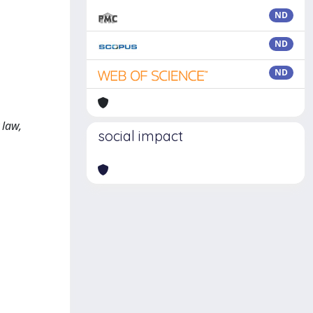
ND
ND
ND
,
 law,
social impact