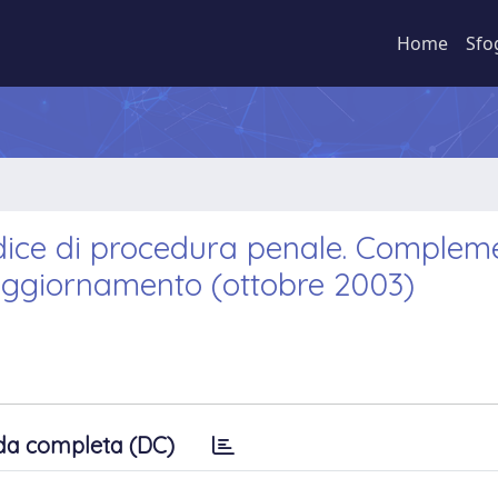
Home
Sfo
ice di procedura penale. Complem
 aggiornamento (ottobre 2003)
da completa (DC)