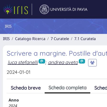
IRIS
IRIS
Catalogo Ricerca
7 Curatele
7.1 Curatela
Scrivere a margine. Postille d'au
luca stefanelli
;
andrea aveto
2024-01-01
Scheda completa
Scheda breve
Sched
Anno
2024