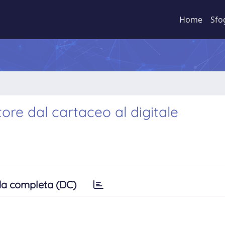
Home
Sfo
tore dal cartaceo al digitale
a completa (DC)