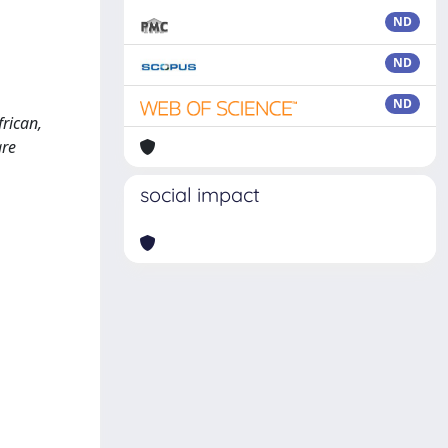
ND
ND
ND
frican,
are
social impact