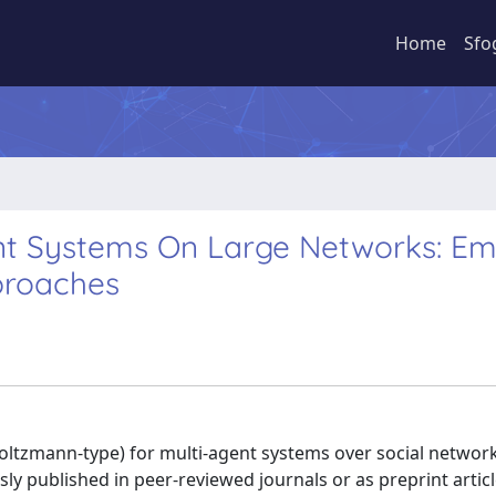
Home
Sfo
nt Systems On Large Networks: Em
proaches
Boltzmann-type) for multi-agent systems over social networ
ly published in peer-reviewed journals or as preprint article