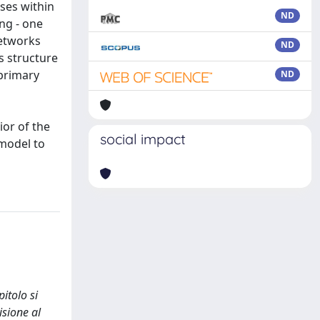
sses within
ND
ing - one
networks
ND
s structure
 primary
ND
ior of the
social impact
 model to
itolo si
isione al