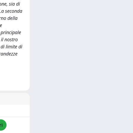
ne, sia di
 La seconda
rno della
le
 principale
il nostro
i limite di
grandezze
ri