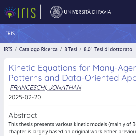
IRIS
IRIS
Catalogo Ricerca
8 Tesi
8.01 Tesi di dottorato
Kinetic Equations for Many-Age
Patterns and Data-Oriented Ap
FRANCESCHI, JONATHAN
2025-02-20
Abstract
This thesis presents various kinetic models (mainly of 
chapter is largely based on original work either previous