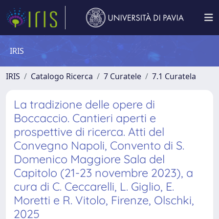
IRIS
IRIS
Catalogo Ricerca
7 Curatele
7.1 Curatela
La tradizione delle opere di
Boccaccio. Cantieri aperti e
prospettive di ricerca. Atti del
Convegno Napoli, Convento di S.
Domenico Maggiore Sala del
Capitolo (21-23 novembre 2023), a
cura di C. Ceccarelli, L. Giglio, E.
Moretti e R. Vitolo, Firenze, Olschki,
2025