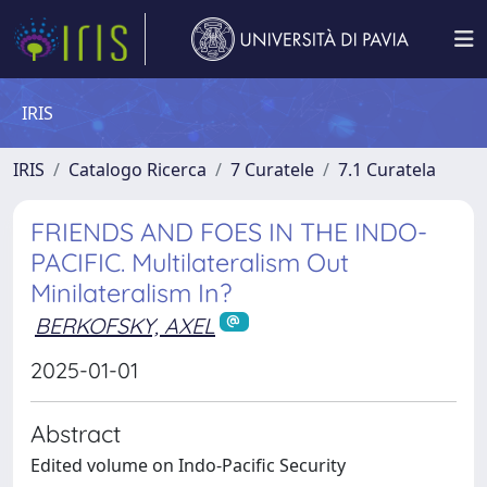
IRIS
IRIS
Catalogo Ricerca
7 Curatele
7.1 Curatela
FRIENDS AND FOES IN THE INDO-
PACIFIC. Multilateralism Out
Minilateralism In?
BERKOFSKY, AXEL
2025-01-01
Abstract
Edited volume on Indo-Pacific Security