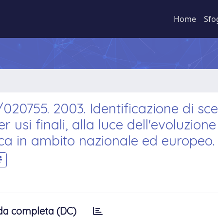
Home
Sfo
020755. 2003. Identificazione di sce
 usi finali, alla luce dell'evoluzione
ca in ambito nazionale ed europeo.
da completa (DC)