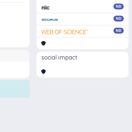
ND
ND
ND
social impact