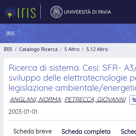
IRIS
IRIS
Catalogo Ricerca
5 Altro
5.12 Altro
Ricerca di sistema. Cesi: SFR- A3/
sviluppo delle elettrotecnologie per
legislazione ambientale/energeti
ANGLANI, NORMA
;
PETRECCA, GIOVANNI
2003-01-01
Scheda breve
Scheda completa
Sche