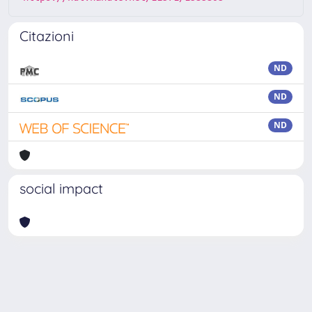
Citazioni
ND
ND
ND
social impact
Powered by
IRIS
-
about IRIS
-