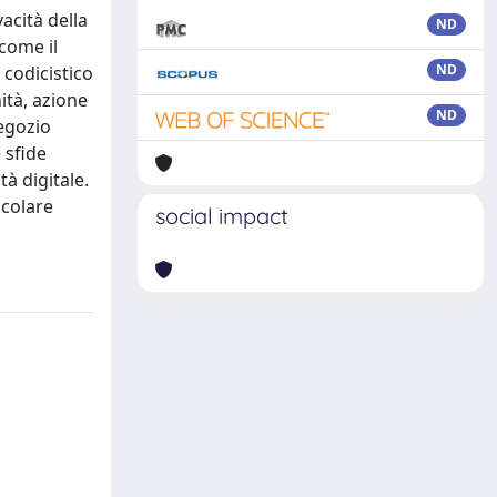
vacità della
ND
 come il
ND
 codicistico
ità, azione
ND
negozio
 sfide
à digitale.
icolare
social impact