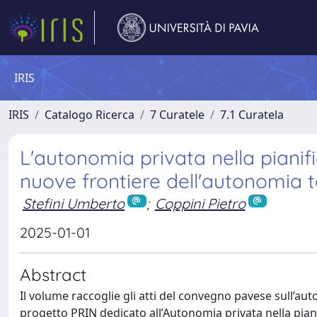
IRIS
IRIS
Catalogo Ricerca
7 Curatele
7.1 Curatela
L'autonomia privata nella pianifi
nuove frontiere dell'autonomia t
Stefini Umberto
;
Coppini Pietro
2025-01-01
Abstract
Il volume raccoglie gli atti del convegno pavese sull’au
progetto PRIN dedicato all’Autonomia privata nella pian