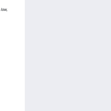
,
 law,