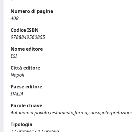
Numero di pagine
408
Codice ISBN
9788849560855
Nome editore
ESI
Città editore
Napoli
Paese editore
ITALIA
Parole chiave
Autonomia privata,testamento,forma,causa,interpretazion
Tipologia
7 Curatele::7.1 Curatela