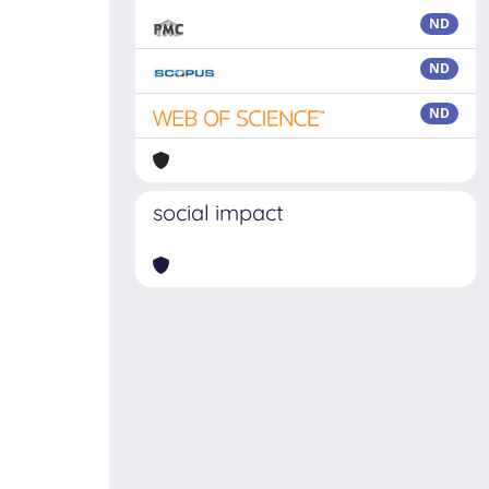
ND
ND
ND
social impact