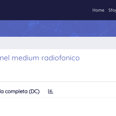
Home
Sfo
 nel medium radiofonico
a completa (DC)