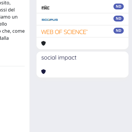
sito,
ND
ssi del
hiamo un
ND
ello
to che, come
ND
dalla
social impact