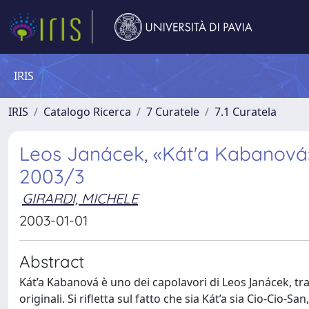
IRIS
IRIS
Catalogo Ricerca
7 Curatele
7.1 Curatela
Leos Janácek, «Kát'a Kabanová»,
2003/3
GIRARDI, MICHELE
2003-01-01
Abstract
Kát’a Kabanová è uno dei capolavori di Leos Janácek, tr
originali. Si rifletta sul fatto che sia Kát’a sia Cio-Cio-