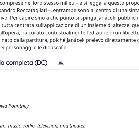
incomprese nel loro stesso milieu – e si legga, a questo propo
ssandro Roccatagliati –, entrambe sono al centro di una sinta
ivo. Per capire sino a che punto si spinga Janácek, pubblic
utta centrata sull’applicazione di un insieme di altezze, qu
all’opera, ha curato contestualmente l’edizione di un libret
 è nato dalla partitura, poiché Janácek prelevò direttamente 
dei personaggi e le didascalìe.
a completa (DC)
David Pountney
m, music, radio, television, and theater.