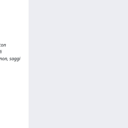
 con
i
 non, saggi