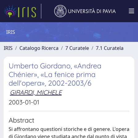
IRIS
IRIS
Catalogo Ricerca
7 Curatele
7.1 Curatela
Umberto Giordano, «Andrea
Chénier», «La fenice prima
dell'opera», 2002-2003/6
GIRARDI, MICHELE
2003-01-01
Abstract
Si affrontano questioni storiche e di genere. L'opera
di Giordano viene studiata anche dal punto di vista