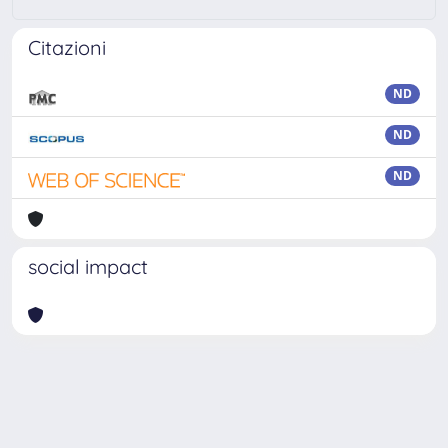
Citazioni
ND
ND
ND
social impact
Powered by
IRIS
-
about IRIS
-