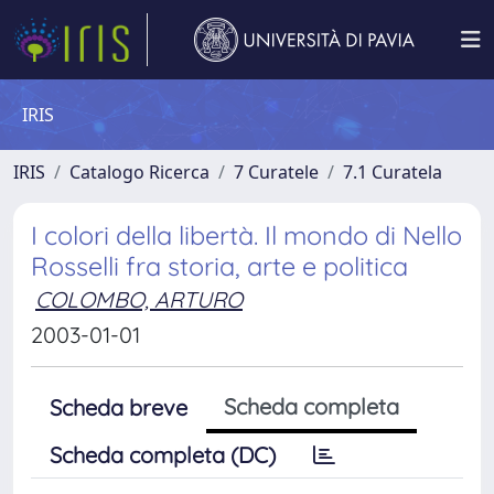
IRIS
IRIS
Catalogo Ricerca
7 Curatele
7.1 Curatela
I colori della libertà. Il mondo di Nello
Rosselli fra storia, arte e politica
COLOMBO, ARTURO
2003-01-01
Scheda completa
Scheda breve
Scheda completa (DC)