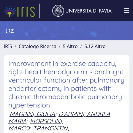
IRIS
IRIS
Catalogo Ricerca
5 Altro
5.12 Altro
Improvement in exercise capacity,
right heart hemodynamics and right
ventricular function after pulmonary
endarteriectomy in patients with
chronic thromboembolic pulmonary
hypertension
MAGRINI, GIULIA
;
D'ARMINI, ANDREA
MARIA
;
MORSOLINI,
MARCO
;
TRAMONTIN,