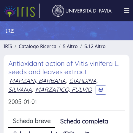
IRIS
IRIS
Catalogo Ricerca
5 Altro
5.12 Altro
Antioxidant action of Vitis vinifera L.
seeds and leaves extract
MARZANI, BARBARA
;
GIARDINA,
SILVANA
;
MARZATICO, FULVIO
2005-01-01
Scheda breve
Scheda completa