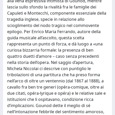
alla vena espressiva intimista di Gounod, mentre
lascia sullo sfondo la rivalità fra le famiglie dei
Capuleti e Montecchi, componente essenziale della
tragedia inglese, specie in relazione allo
scioglimento del nodo tragico nel commovente
epilogo. Per Enrico Maria Ferrando, autore della
guida musicale all’ascolto, questa scelta
rappresenta un punto di forza, e dà luogo a «una
curiosa bizzarria formale: la presenza di ben
quattro duetti d’amore – caso senza precedenti
nella storia dell’opera. Nel saggio d’apertura,
Michela Niccolai ci descrive con puntiglio le
tribolazioni di una partitura che ha preso forma
nell’arco di oltre un ventennio (dal 1867 al 1888), a
cavallo fra ben tre generi (opéra-comique, oltre ai
due citati, opéra-lyrique e opéra) e le relative sale e
istituzioni che li ospitavano, condizione ricca
d’implicazioni. Gounod dette il meglio di sé
nell’intonazione febbrile del sentimento amoroso,