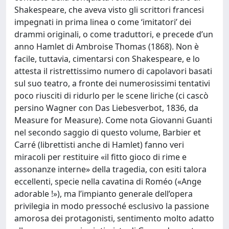
Shakespeare, che aveva visto gli scrittori francesi
impegnati in prima linea o come ‘imitatori’ dei
drammi originali, o come traduttori, e precede d’un
anno Hamlet di Ambroise Thomas (1868). Non è
facile, tuttavia, cimentarsi con Shakespeare, e lo
attesta il ristrettissimo numero di capolavori basati
sul suo teatro, a fronte dei numerosissimi tentativi
poco riusciti di ridurlo per le scene liriche (ci cascò
persino Wagner con Das Liebesverbot, 1836, da
Measure for Measure). Come nota Giovanni Guanti
nel secondo saggio di questo volume, Barbier et
Carré (librettisti anche di Hamlet) fanno veri
miracoli per restituire «il fitto gioco di rime e
assonanze interne» della tragedia, con esiti talora
eccellenti, specie nella cavatina di Roméo («Ange
adorable !»), ma l’impianto generale dell’opera
privilegia in modo pressoché esclusivo la passione
amorosa dei protagonisti, sentimento molto adatto