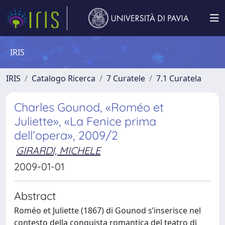
IRIS
IRIS
Catalogo Ricerca
7 Curatele
7.1 Curatela
Charles Gounod, «Roméo et
Juliette», «La Fenice prima
dell’opera», 2009/2
GIRARDI, MICHELE
2009-01-01
Abstract
Roméo et Juliette (1867) di Gounod s’inserisce nel
contesto della conquista romantica del teatro di