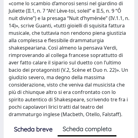
«come lo scambio d’amorosi sensi nel giardino di
Juliette (II.1, n. 7 “Ah! Lève-toi, soleil” e II.5, n. 9 “Ô
nuit divine”) e la presaga “Nuit d’hyménée” (IV.1.1, n.
14)», scrive Guanti, «tutti gioielli di squisita fattura
musicale, che tuttavia non rendono piena giustizia
alla complessa e flessibile drammaturgia
shakespeariana. Così almeno la pensava Verdi,
rimproverando al collega francese soprattutto di
aver fatto calare il sipario sul duetto con l’ultimo
bacio dei protagonisti (V.2, Scène et Duo n. 22)». Un
giudizio severo, ma degno della massima
considerazione, visto che veniva dal musicista che
più di chiunque altro si era confrontato con lo
spirito autentico di Shakespeare, scrivendo tre fra i
pochi capolavori lirici tratti dal teatro del
drammaturgo inglese (Macbeth, Otello, Falstaff).
Scheda completa
Scheda breve