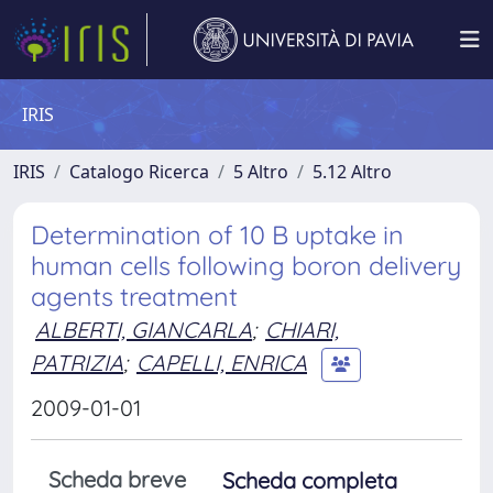
IRIS
IRIS
Catalogo Ricerca
5 Altro
5.12 Altro
Determination of 10 B uptake in
human cells following boron delivery
agents treatment
ALBERTI, GIANCARLA
;
CHIARI,
PATRIZIA
;
CAPELLI, ENRICA
2009-01-01
Scheda breve
Scheda completa