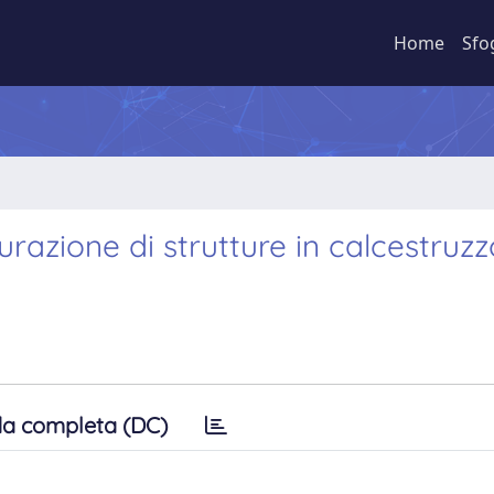
Home
Sfo
turazione di strutture in calcestruz
a completa (DC)