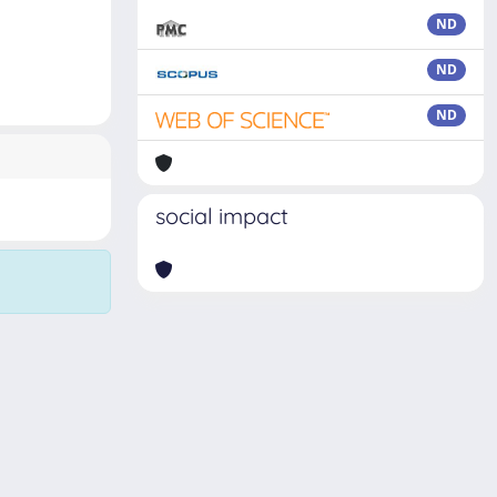
ND
ND
ND
social impact