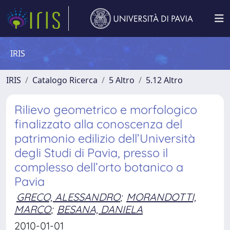
IRIS
IRIS
Catalogo Ricerca
5 Altro
5.12 Altro
Rilievo geometrico e morfologico
finalizzato alla conoscenza del
patrimonio edilizio dell’Università
degli Studi di Pavia, presso il
complesso dell’orto botanico a
Pavia
GRECO, ALESSANDRO
;
MORANDOTTI,
MARCO
;
BESANA, DANIELA
2010-01-01