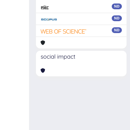
ND
ND
ND
social impact