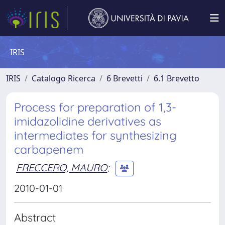
IRIS
IRIS
Catalogo Ricerca
6 Brevetti
6.1 Brevetto
Process for preparation of 1,3-
imidazolidine derivatives as
intermediates for synthesizing
carbapenem
FRECCERO, MAURO
;
2010-01-01
Abstract