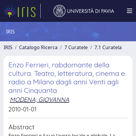
IRIS
IRIS
Catalogo Ricerca
7 Curatele
7.1 Curatela
Enzo Ferrieri, rabdomante della
cultura. Teatro, letteratura, cinema e
radio a Milano dagli anni Venti agli
anni Cinquanta
MODENA, GIOVANNA
2010-01-01
Abstract
Enzo Ferrieri e il suo lavoro locale e globale. La