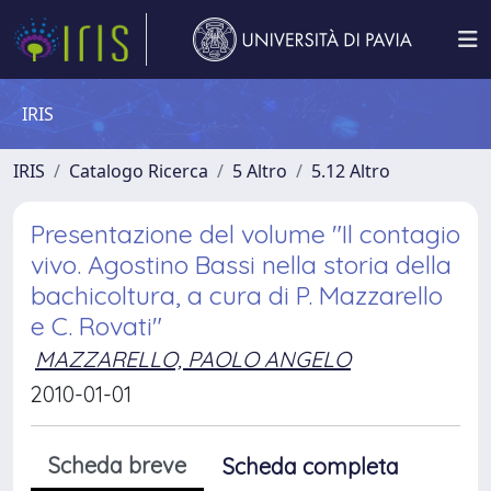
IRIS
IRIS
Catalogo Ricerca
5 Altro
5.12 Altro
Presentazione del volume "Il contagio
vivo. Agostino Bassi nella storia della
bachicoltura, a cura di P. Mazzarello
e C. Rovati"
MAZZARELLO, PAOLO ANGELO
2010-01-01
Scheda breve
Scheda completa