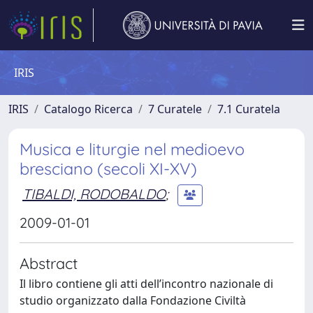
IRIS
IRIS
Catalogo Ricerca
7 Curatele
7.1 Curatela
Musica e liturgie nel medioevo
bresciano (secoli XI-XV)
TIBALDI, RODOBALDO
;
2009-01-01
Abstract
Il libro contiene gli atti dell’incontro nazionale di
studio organizzato dalla Fondazione Civiltà