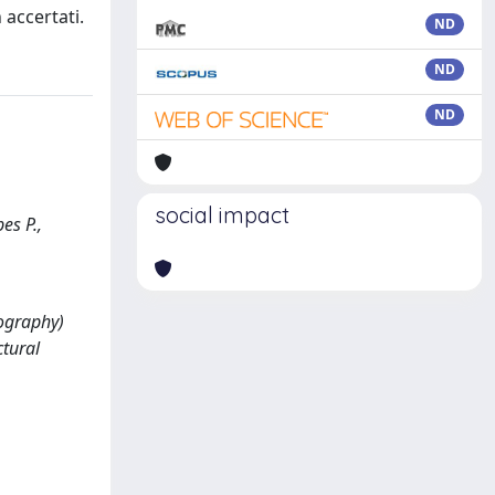
 accertati.
ND
ND
ND
social impact
es P.,
tography)
ctural