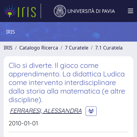
IRIS
IRIS
Catalogo Ricerca
7 Curatele
7.1 Curatela
Clio si diverte. Il gioco come
apprendimento. La didattica Ludica
come intervento interdisciplinare
dalla storia alla matematica (e altre
discipline).
FERRARESI, ALESSANDRA
2010-01-01