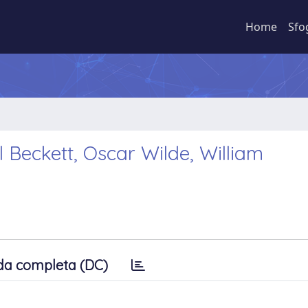
Home
Sfo
 Beckett, Oscar Wilde, William
da completa (DC)