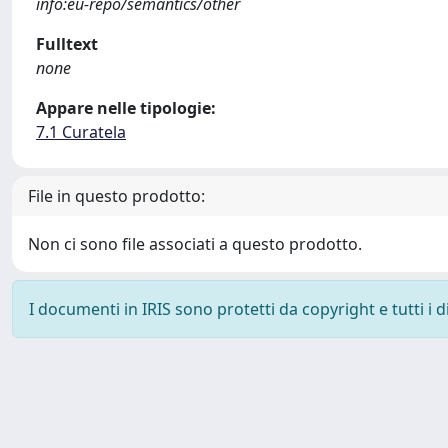
info:eu-repo/semantics/other
Fulltext
none
Appare nelle tipologie:
7.1 Curatela
File in questo prodotto:
Non ci sono file associati a questo prodotto.
I documenti in IRIS sono protetti da copyright e tutti i di
Powered by
IRIS
-
about IRIS
-
Utilizzo dei cookie