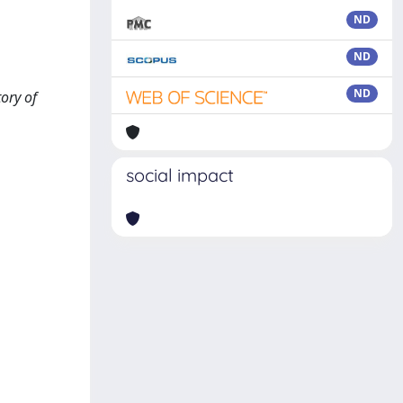
ND
ND
ND
ory of
social impact