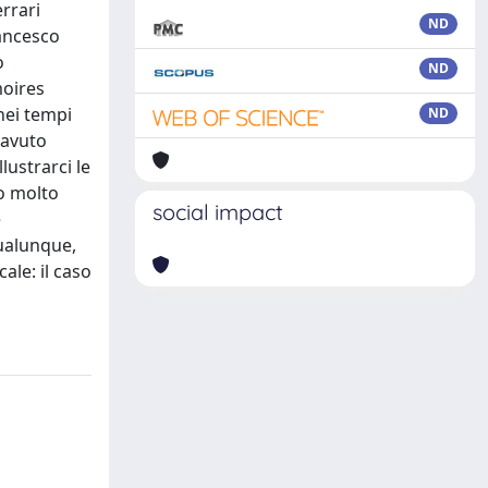
rrari
ND
rancesco
o
ND
moires
nei tempi
ND
 avuto
ustrarci le
no molto
social impact
e
qualunque,
ale: il caso