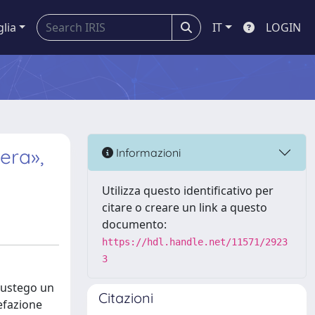
glia
IT
LOGIN
era»,
Informazioni
Utilizza questo identificativo per
citare o creare un link a questo
documento:
https://hdl.handle.net/11571/2923
3
 rustego un
Citazioni
refazione