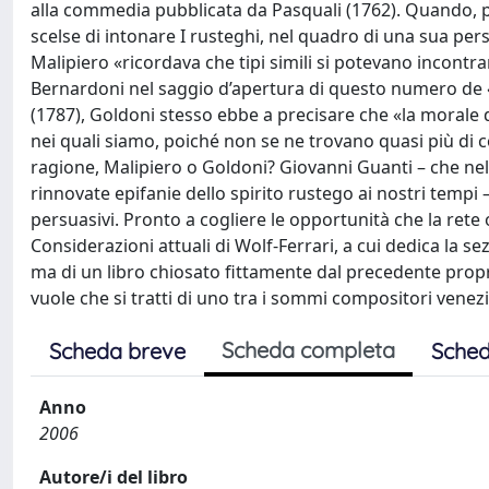
alla commedia pubblicata da Pasquali (1762). Quando, 
scelse di intonare I rusteghi, nel quadro di una sua pers
Malipiero «ricordava che tipi simili si potevano incontra
Bernardoni nel saggio d’apertura di questo numero de «
(1787), Goldoni stesso ebbe a precisare che «la morale 
nei quali siamo, poiché non se ne trovano quasi più di co
ragione, Malipiero o Goldoni? Giovanni Guanti – che nel
rinnovate epifanie dello spirito rustego ai nostri tempi
persuasivi. Pronto a cogliere le opportunità che la rete o
Considerazioni attuali di Wolf-Ferrari, a cui dedica la s
ma di un libro chiosato fittamente dal precedente propr
vuole che si tratti di uno tra i sommi compositori venezia
Scheda completa
Scheda breve
Sched
Anno
2006
Autore/i del libro