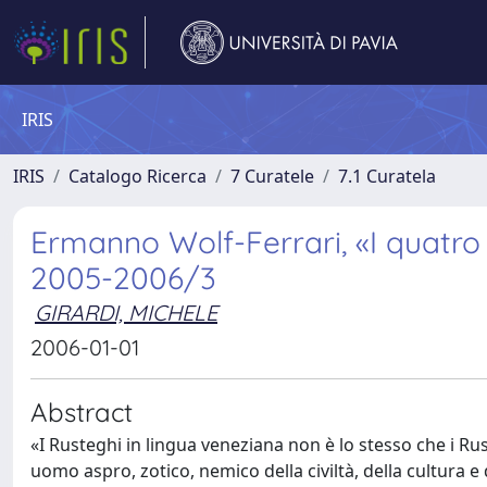
IRIS
IRIS
Catalogo Ricerca
7 Curatele
7.1 Curatela
Ermanno Wolf-Ferrari, «I quatro 
2005-2006/3
GIRARDI, MICHELE
2006-01-01
Abstract
«I Rusteghi in lingua veneziana non è lo stesso che i Ru
uomo aspro, zotico, nemico della civiltà, della cultura e