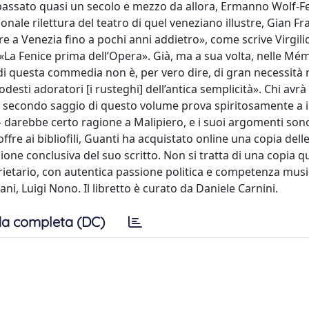
passato quasi un secolo e mezzo da allora, Ermanno Wolf-Fe
onale rilettura del teatro di quel veneziano illustre, Gian F
re a Venezia fino a pochi anni addietro», come scrive Virgili
La Fenice prima dell’Opera». Già, ma a sua volta, nelle Mé
di questa commedia non è, per vero dire, di gran necessità 
desti adoratori [i rusteghi] dell’antica semplicità». Chi avrà
 secondo saggio di questo volume prova spiritosamente a ill
 – darebbe certo ragione a Malipiero, e i suoi argomenti so
ffre ai bibliofili, Guanti ha acquistato online una copia dell
ezione conclusiva del suo scritto. Non si tratta di una copia 
ietario, con autentica passione politica e competenza music
ni, Luigi Nono. Il libretto è curato da Daniele Carnini.
a completa (DC)