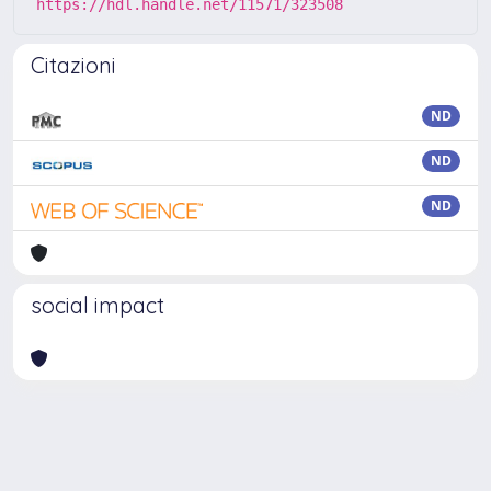
https://hdl.handle.net/11571/323508
Citazioni
ND
ND
ND
social impact
Powered by
IRIS
-
about IRIS
-