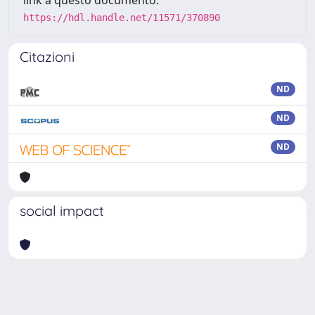
link a questo documento:
https://hdl.handle.net/11571/370890
Citazioni
ND
ND
ND
social impact