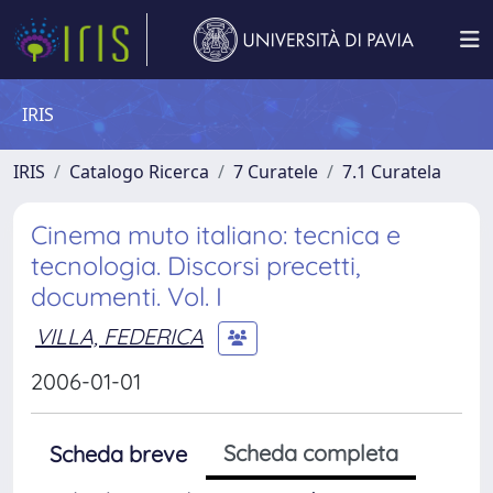
IRIS
IRIS
Catalogo Ricerca
7 Curatele
7.1 Curatela
Cinema muto italiano: tecnica e
tecnologia. Discorsi precetti,
documenti. Vol. I
VILLA, FEDERICA
2006-01-01
Scheda completa
Scheda breve