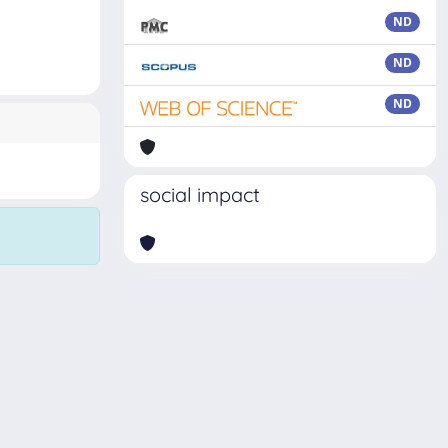
ND
ND
ND
social impact