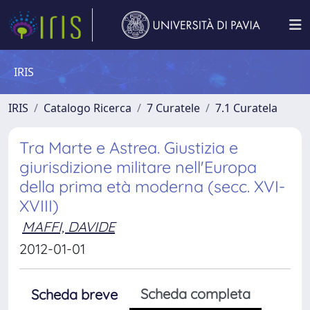
IRIS
IRIS
Catalogo Ricerca
7 Curatele
7.1 Curatela
Tra Marte e Astrea. Giustizia e
giurisdizione militare nell'Europa
della prima età moderna (secc. XVI-
XVIII)
MAFFI, DAVIDE
2012-01-01
Scheda completa
Scheda breve