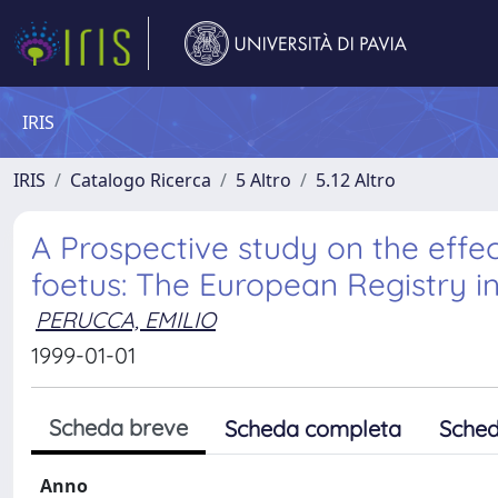
IRIS
IRIS
Catalogo Ricerca
5 Altro
5.12 Altro
A Prospective study on the effe
foetus: The European Registry ini
PERUCCA, EMILIO
1999-01-01
Scheda breve
Scheda completa
Sched
Anno