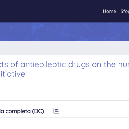
Home
Sfo
cts of antiepileptic drugs on the 
tiative
a completa (DC)