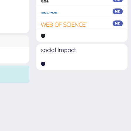
ND
ND
social impact