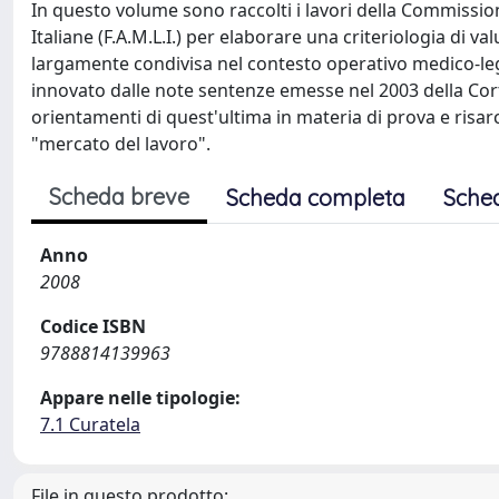
In questo volume sono raccolti i lavori della Commission
Italiane (F.A.M.L.I.) per elaborare una criteriologia di 
largamente condivisa nel contesto operativo medico-leg
innovato dalle note sentenze emesse nel 2003 della Cort
orientamenti di quest'ultima in materia di prova e risarc
"mercato del lavoro".
Scheda breve
Scheda completa
Sche
Anno
2008
Codice ISBN
9788814139963
Appare nelle tipologie:
7.1 Curatela
File in questo prodotto: