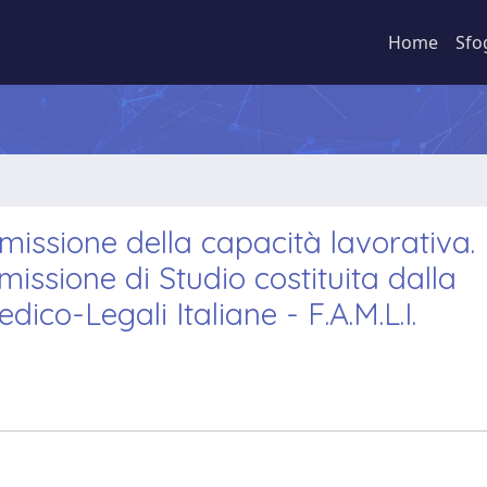
Home
Sfo
issione della capacità lavorativa.
sione di Studio costituita dalla
ico-Legali Italiane - F.A.M.L.I.