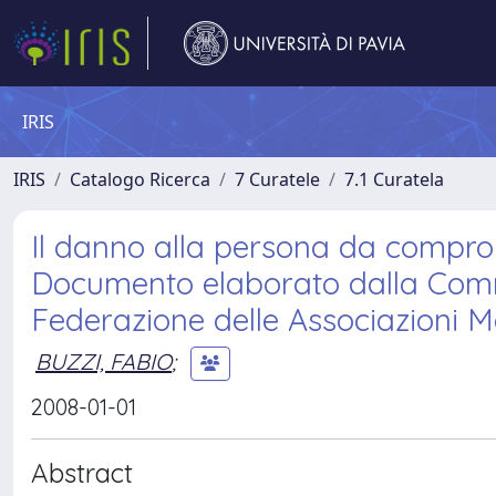
IRIS
IRIS
Catalogo Ricerca
7 Curatele
7.1 Curatela
Il danno alla persona da comprom
Documento elaborato dalla Commis
Federazione delle Associazioni Med
BUZZI, FABIO
;
2008-01-01
Abstract