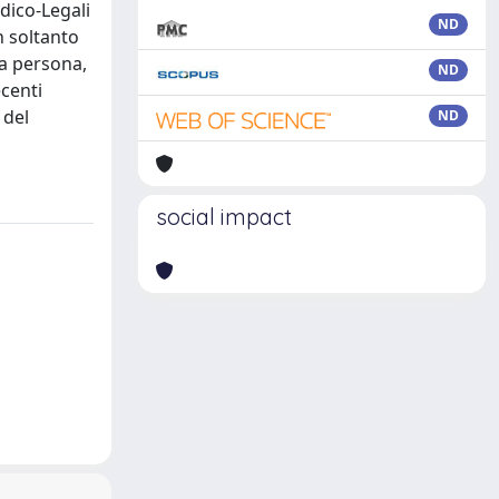
dico-Legali
ND
n soltanto
la persona,
ND
centi
 del
ND
social impact