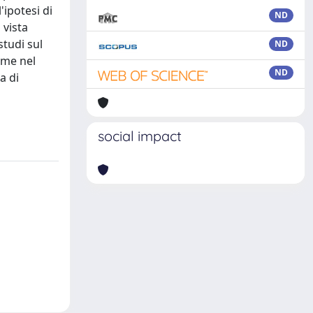
'ipotesi di
ND
 vista
studi sul
ND
ume nel
ND
a di
social impact