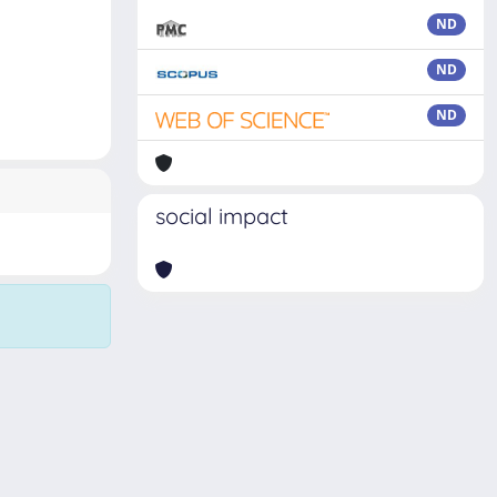
ND
ND
ND
social impact