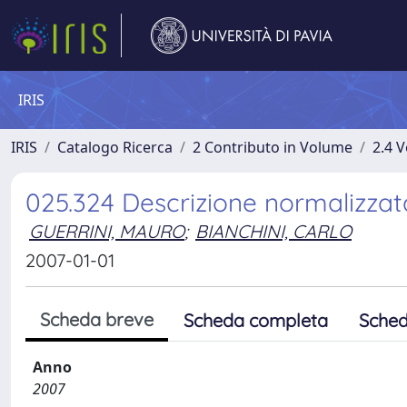
IRIS
IRIS
Catalogo Ricerca
2 Contributo in Volume
2.4 V
025.324 Descrizione normalizzat
GUERRINI, MAURO
;
BIANCHINI, CARLO
2007-01-01
Scheda breve
Scheda completa
Sched
Anno
2007