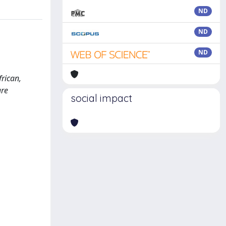
ND
ND
ND
frican,
are
social impact