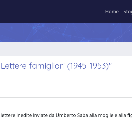
Home
Sfo
ettere famigliari (1945-1953)"
ettere inedite inviate da Umberto Saba alla moglie e alla figl