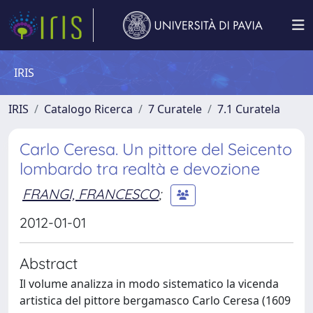
IRIS
IRIS
Catalogo Ricerca
7 Curatele
7.1 Curatela
Carlo Ceresa. Un pittore del Seicento
lombardo tra realtà e devozione
FRANGI, FRANCESCO
;
2012-01-01
Abstract
Il volume analizza in modo sistematico la vicenda
artistica del pittore bergamasco Carlo Ceresa (1609