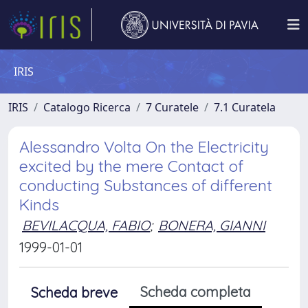
IRIS
IRIS
Catalogo Ricerca
7 Curatele
7.1 Curatela
Alessandro Volta On the Electricity
excited by the mere Contact of
conducting Substances of different
Kinds
BEVILACQUA, FABIO
;
BONERA, GIANNI
1999-01-01
Scheda completa
Scheda breve