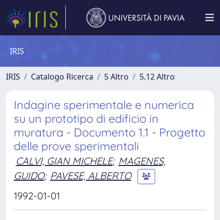
IRIS
IRIS
Catalogo Ricerca
5 Altro
5.12 Altro
Indagine sperimentale e numerica
su un prototipo di edificio in
muratura - Documento 1.1 - Progetto
delle prove sperimentali
CALVI, GIAN MICHELE
;
MAGENES,
GUIDO
;
PAVESE, ALBERTO
1992-01-01