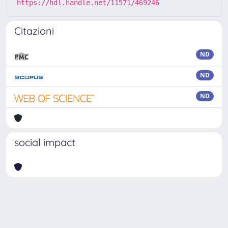
https://hdl.handle.net/11571/469246
Citazioni
ND
ND
ND
social impact
Powered by
IRIS
-
about IRIS
-