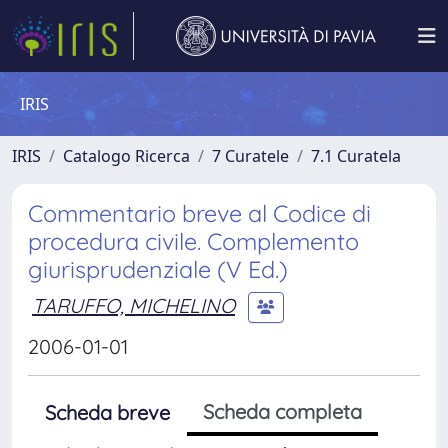
IRIS
IRIS
Catalogo Ricerca
7 Curatele
7.1 Curatela
Commentario breve al Codice di
procedura civile. Complemento
giurisprudenziale (V Ed.)
TARUFFO, MICHELINO
2006-01-01
Scheda completa
Scheda breve