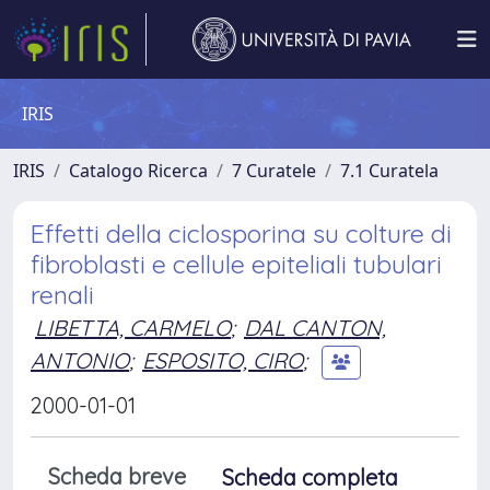
IRIS
IRIS
Catalogo Ricerca
7 Curatele
7.1 Curatela
Effetti della ciclosporina su colture di
fibroblasti e cellule epiteliali tubulari
renali
LIBETTA, CARMELO
;
DAL CANTON,
ANTONIO
;
ESPOSITO, CIRO
;
2000-01-01
Scheda breve
Scheda completa