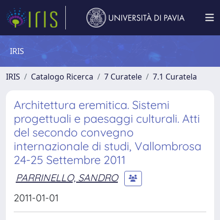
IRIS
IRIS
Catalogo Ricerca
7 Curatele
7.1 Curatela
Architettura eremitica. Sistemi
progettuali e paesaggi culturali. Atti
del secondo convegno
internazionale di studi, Vallombrosa
24-25 Settembre 2011
PARRINELLO, SANDRO
2011-01-01