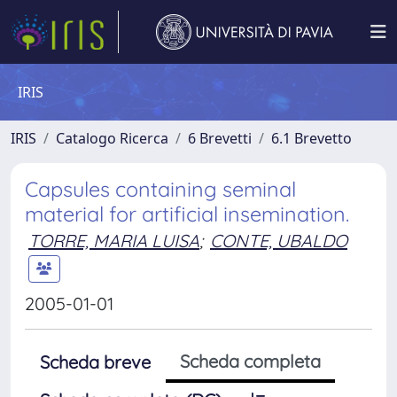
IRIS
IRIS
Catalogo Ricerca
6 Brevetti
6.1 Brevetto
Capsules containing seminal
material for artificial insemination.
TORRE, MARIA LUISA
;
CONTE, UBALDO
2005-01-01
Scheda completa
Scheda breve