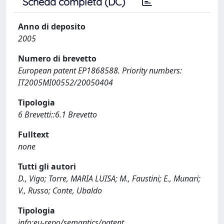
Scheda completa (DC)
Anno di deposito
2005
Numero di brevetto
European patent EP1868588. Priority numbers:
IT2005MI00552/20050404
Tipologia
6 Brevetti::6.1 Brevetto
Fulltext
none
Tutti gli autori
D., Vigo; Torre, MARIA LUISA; M., Faustini; E., Munari;
V., Russo; Conte, Ubaldo
Tipologia
info:eu-repo/semantics/patent