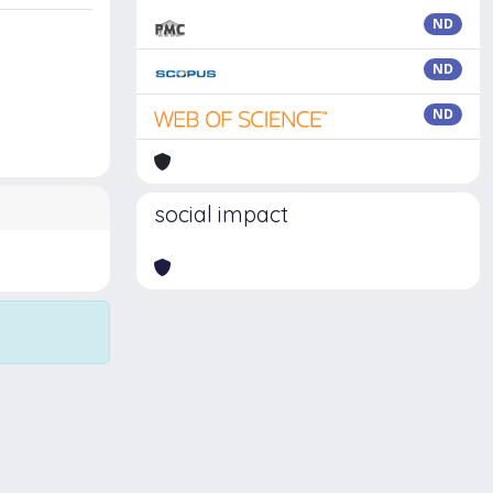
ND
ND
ND
social impact