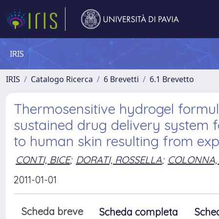
IRIS
IRIS
Catalogo Ricerca
6 Brevetti
6.1 Brevetto
Thermosensitive hydrogel formul
sustained drug delivery system 
to human skin resulting from exp
CONTI, BICE
;
DORATI, ROSSELLA
;
COLONNA,
2011-01-01
Scheda breve
Scheda completa
Sche