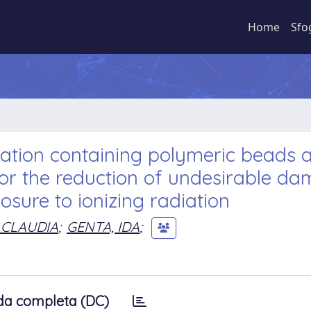
Home
Sfo
ation containing polymeric beads 
for the reduction of undesirable d
osure to ionizing radiation
 CLAUDIA
;
GENTA, IDA
;
da completa (DC)