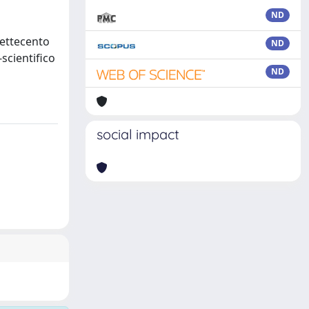
ND
Settecento
ND
-scientifico
ND
social impact