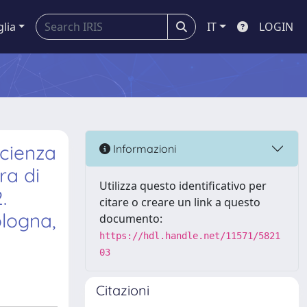
glia
IT
LOGIN
scienza
Informazioni
ra di
Utilizza questo identificativo per
.
citare o creare un link a questo
ologna,
documento:
https://hdl.handle.net/11571/5821
03
Citazioni