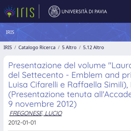
IRIS
IRIS
Catalogo Ricerca
5 Altro
5.12 Altro
Presentazione del volume "Laur
del Settecento - Emblem and pri
Luisa Cifarelli e Raffaella Simili
(Presentazione tenuta all'Accadem
9 novembre 2012)
FREGONESE, LUCIO
2012-01-01