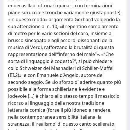
endecasillabi ottonari quinari, con terminazioni
piane sdrucciole tronche variamente giustapposte):
«in questo modo» argomenta Gerhard volgendo la
sua attenzione al n. 10, «il repentino cambiamento
di metro per le varie sezioni del coro, insieme al
brusco sincopato e agli accordi dissonanti della
musica di Verdi, rafforzano la brutalità di questa
rappresentazione dell’“inferno del male”». «“Che
sorta di linguaggio è codesto?”, si può chiedere
collo Schweizer dei Masnadieri di Schiller-Maffei
(III.2)», e con Emanuele d’Angelo, autore del
secondo saggio. Se «lo sforzo di aderire quanto più
possibile alla forma schilleriana è evidente e
lodevole […] è chiaro allo stesso tempo il massiccio
ricorso al linguaggio della nostra tradizione
letteraria comica (forse il più idoneo a rendere,
nella contemporanea sensibilità italiana, la
stranezza, il ‘realismo’ di questo canto scellerato,